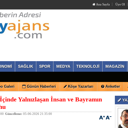
Ana Sayfa
Üye Ol
ONOMİ
SAĞLIK
SPOR
MEDYA
TEKNOLOJİ
MAGAZİN
o Galeri
Günün Haberleri
Köşe Yazarları
Anketler
 İçinde Yalnızlaşan İnsan ve Bayramın
YA
hu
:00
Güncelleme:
05-06-2026 21:35:00