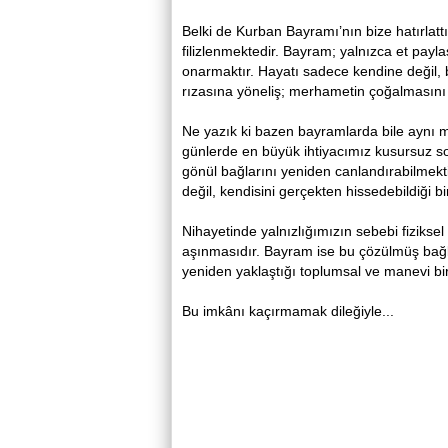
Belki de Kurban Bayramı’nın bize hatırlat
filizlenmektedir. Bayram; yalnızca et payl
onarmaktır. Hayatı sadece kendine değil, 
rızasına yöneliş; merhametin çoğalmasını v
Ne yazık ki bazen bayramlarda bile aynı
günlerde en büyük ihtiyacımız kusursuz sof
gönül bağlarını yeniden canlandırabilmekti
değil, kendisini gerçekten hissedebildiği b
Nihayetinde yalnızlığımızın sebebi fiziksel
aşınmasıdır. Bayram ise bu çözülmüş bağla
yeniden yaklaştığı toplumsal ve manevi bi
Bu imkânı kaçırmamak dileğiyle...