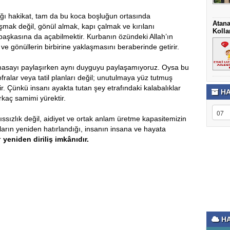
tığı hakikat, tam da bu koca boşluğun ortasında
Atan
aşmak değil, gönül almak, kapı çalmak ve kırılanı
Kolla
başkasına da açabilmektir. Kurbanın özündeki Allah’ın
e gönüllerin birbirine yaklaşmasını beraberinde getirir.
 masayı paylaşırken aynı duyguyu paylaşamıyoruz. Oysa bu
ralar veya tatil planları değil; unutulmaya yüz tutmuş
r. Çünkü insanı ayakta tutan şey etrafındaki kalabalıklar
HA
irkaç samimi yürektir.
 ıssızlık değil, aidiyet ve ortak anlam üretme kapasitemizin
rın yeniden hatırlandığı, insanın insana ve hayata
r
yeniden diriliş imkânıdır.
HA