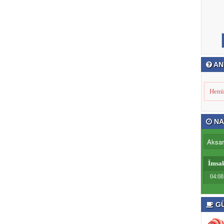
AN
Henü
NA
İmsa
04:08
GÜ