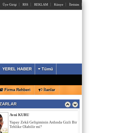
Üye Girişi
RSS
REKLAM
Künye
İletisim
Müfit Semih BAYLAN
Bir Sihirli Ev Masalı
YEREL HABER
Tümü
Avni KURU
Firma Rehberi
İlanlar
Yapay Zekâ Gelişiminin Ardında Gizli Bir
Tehlike Olabilir mi?
ZARLAR
Yrd.Doç.Dr. İBRAHİM BAYKAN
Bu Bir Kısım Toplum; Adam Olmaz!!