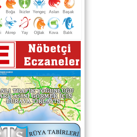
Boğa
İkizler
Yengeç
Aslan
Başak
i
Akrep
Yay
Oğlak
Kova
Balık