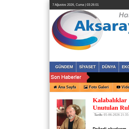
beylikdüzü
7 Ağustos 2026, Cuma | 03:26:02
escort
beylikdüzü
escort
beylikdüzü
escort
bayan
beylikdüzü
escort
bayan
escort
beylikdüzü
beylikdüzü
escort
GÜNDEM
SİYASET
DÜNYA
EK
Ana Sayfa
Foto Galeri
Vide
Kalabalıklar
Unutulan Ru
Tarih:
05-06-2026 21:35
Değerli okurlarım,