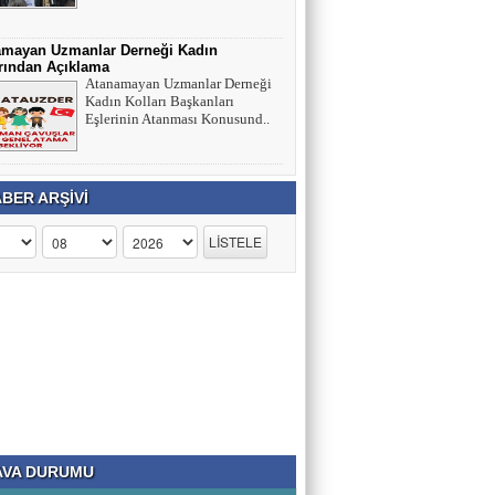
Yapay Zekâ Gelişiminin Ardında Gizli Bir
Tehlike Olabilir mi?
amayan Uzmanlar Derneği Kadın
rından Açıklama
Atanamayan Uzmanlar Derneği
Yrd.Doç.Dr. İBRAHİM BAYKAN
Kadın Kolları Başkanları
Bu Bir Kısım Toplum; Adam Olmaz!!
Eşlerinin Atanması Konusund..
BER ARŞİVİ
VA DURUMU