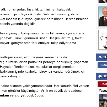
k ironisi şudur: İnsanlık tarihinin en kalabalık
 insan tipi ortaya çıkmıştır. Şehirler büyümüş, iletişim
akat insanın iç dünyası giderek daralmıştır. Herkes birbirine
senin yanında değildir.
llarca yaşayıp komşusunun adını bilmeyen, aynı sofrada
ğındayız. Çünkü günümüz insanı iletişimi artırmış, fakat
emiyor; görüyor ama fark etmiyor, takip ediyor ama
yselleşen insan, özgürleşmek yerine daha da
ÇO
ızlığın üzerini örten parlak bir perdeye dönüşmüş; yaşamak
BUG
 Hayatlar filtrelenmekte, mutluluklar sergilenmekte,
alıkların içinde kaybolan birey, bir yandan görülmek için
başa kalmıştır.
SO
HAB
, fakat hikmete yaklaşamamaktadır. Her konuda fikri varken
rken gönüller küçülmüştür. Artık en büyük dert sadece
Yavuz
anlam ve aidiyet
boşluğudur.