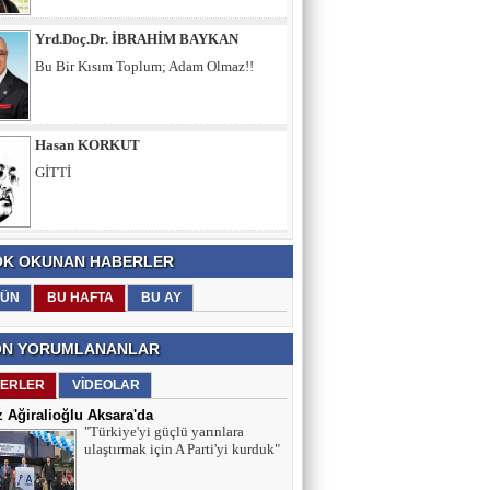
Hasan KORKUT
GİTTİ
İshak PEKGÖZ
MAHZUN KAPILAR, SUSKUN
MİNARELER: CAMİLİÖREN NEDEN
SAHİPSİZ?
Yaşar OFLAZ
K OKUNAN HABERLER
Ya "Yarın" Yoksa !
ÜN
BU HAFTA
BU AY
N YORUMLANANLAR
Müfit Semih BAYLAN
ERLER
VİDEOLAR
Bir Sihirli Ev Masalı
 Ağiralioğlu Aksara'da
"Türkiye'yi güçlü yarınlara
ulaştırmak için A Parti'yi kurduk"
Avni KURU