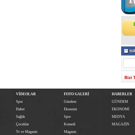
HA
Bizi 
VİDEOLAR
FOTO GALERİ
HABERLER
Spor
Gündem
GÜNDEM
Haber
Ekonomi
EKONOMİ
Sağlık
Spor
MEDYA
Çocuklar
Komedi
MAGAZİN
Tv ve Magazin
Magazin