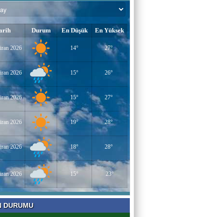
arih
Durum
En Düşük
En Yüksek
iran 2026
14°
27°
iran 2026
15°
26°
iran 2026
15°
27°
iran 2026
19°
28°
iran 2026
18°
28°
iran 2026
15°
23°
N DURUMU