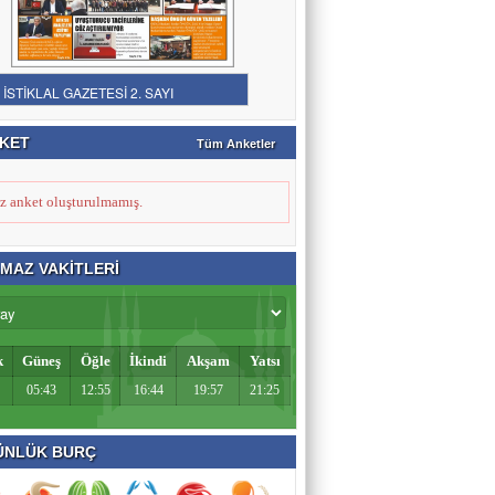
KET
Tüm Anketler
z anket oluşturulmamış.
MAZ VAKİTLERİ
k
Güneş
Öğle
İkindi
Akşam
Yatsı
05:43
12:55
16:44
19:57
21:25
NLÜK BURÇ