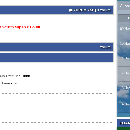
YORUM YAP | 0 Yorum
T
k yorum yapan siz olun.
09 Haz
10 Haz
Yorum
11 Haz
12 Haz
ramın Unutulan Ruhu
 Üniversite
13 Haz
14 Haz
PUA