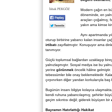
İshak PEKGÖZ
Modern çağın en büyü
döneminde, en yalnız
araçları çoğalmış; f
yakın ama kimse kim
Aynı apartmanda yı
oturup birbirine yabancı kalan insanlar ça
irtibatı
zayıflatmıştır. Konuşuyor ama dinl
tanımıyor.
Güçlü toplumsal bağlardan uzaklaşıp bire
yalnızlaşmıştır. Sosyal medya ise bu yaln
yerine
görünmek
öncelik hâline gelmiştir.
tebessümler bile onay beklemektedir. Kalab
çırpınırken diğer yandan korkularıyla baş 
Bugünün insanı bilgiye kolayca ulaşmakta
kendi ruhuna yabancılaşmış; şehirler büyü
geçim sıkıntısı değil; giderek büyüyen bir
Bayramın Hatırlattığı Hakikat