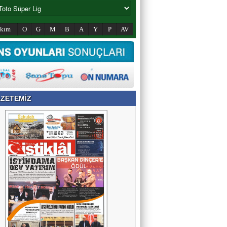
akım
O
G
M
B
A
Y
P
AV
ZETEMİZ