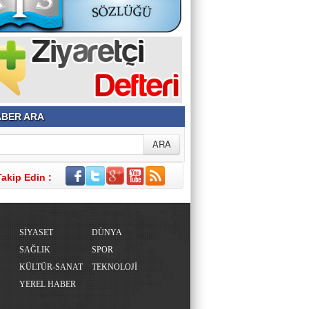
BER ARA
Takip Edin :
SİYASET
DÜNYA
SAĞLIK
SPOR
KÜLTÜR-SANAT
TEKNOLOJİ
YEREL HABER