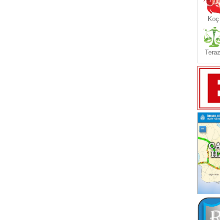
Koç
Teraz