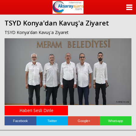
beylikdüzü
escort
ANASAYFA
beylikdüzü
escort
TSYD Konya'dan Kavuş'a Ziyaret
KATEGORİLER
beylikdüzü
escort
TSYD Konya'dan Kavuş'a Ziyaret
bayan
YAZARLAR
beylikdüzü
escort
bayan
ANKETLER
escort
beylikdüzü
FOTO GALERİ
beylikdüzü
escort
VİDEO GALERİ
KÜNYE
Haberi Sesli Dinle
İLETİŞİM
Facebook
Twitter
Google+
Whatsapp