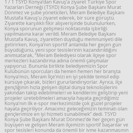
1 / 1 TSYD Konya’dan Kavuş’a ziyaret Türkiye Spor
Yazarları Derneği (TSYD) Konya Şube Başkanı Murat
Dönmez ve şube yöneticileri, Meram Belediye Başkanı
Mustafa Kavuş’u ziyaret ederek, bir süre görüştü.
Ziyarette karşılıklı fikir alışverişinde bulunulurken,
Haberin Doğru Adresi.
Konya sporunun gelişmesi noktasında işbirliği
yapılmasına karar verildi. Meram Belediye Başkanı
Mustafa Kavuş, ziyaretten duyduğu memnuniyeti dile
getirirken, Konya’nın sportif anlamda her geçen gün
büyüdüğünü, yeni spor tesislerinin kazandırıldığını
anımsatarak, “Meram Belediyesi olarak ilçeye spor
merkezleri kazandırma adına önemli çalışmalar
yapıyoruz. Bununla birlikte belediyemizin Spor
Kulübünün sporcuları da hemen hemen her branşta
Konya’mızı, Meram İlçe’mizi en iyi şekilde temsil edip
kürsüye çıkarak, bizleri gururlandırıyorlar. Ayrıca, ilçe
gençliğinin hızla gelişen dijital dünya teknolojilerini
yakından takip edebilmeleri ve kendilerini geliştirip yeni
projeler üretebilmeleri amacıyla hayata geçirdiğimiz
Konya’nın ilk e-spor merkezimizde çok güzel projeler
hayata geçiriliyor. Amacımız geleceğimizin teminatı olan
gençlerimize en iyi hizmeti sunabilmek” dedi. TSYD
Konya Şube Başkanı Murat Dönmez’de her geçen gün
büyüyen ve gelişen Meram ilçemizin sportif başarılar ve
spor tesisleri konunda da önemli bir ivme kazanmasının