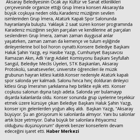
Aksaray Belediyesinin Ocak ayı Kültür ve Sanat etkinlikleri
çerçevesinde organize ettiği Grup İmera konseri Aksaray’da
büyük coşkuya neden oldu.Karadeniz müziğinin sevilen
isimlerinden Grup İmera, Atatürk Kapalı Spor Salonunda
hayranlarıyla buluştu. Yaklaşık 2 saat süren konser programında
Haberin Doğru Adresi.
Karadeniz müziğinin seçkin parçaları ve kendilerine ait parçaları
seslendiren Grup İmera, zaman zaman duygusal anlar
yaşatırken, zaman zaman da kemençe ve tulum eşliğinde
dinleyenlerine bol bol horon oynattı.Konsere Belediye Başkanı
Haluk Şahin Yazgı, eşi Hasibe Yazgı, Cumhuriyet Başsavcısı
Ramazan Akın, Adli Yargı Adalet Komisyonu Başkanı Seyfullah
Sarıgül, Belediye Meclis Üyeleri, STK Başkanları, Aksaray
Protokolü, sanatseverler, üniversite öğrencileri ile müzik
grubunun hayran kitlesi katıldı.Konser nedeniyle Atatürk kapalı
spor salonda yer kalmadı. Salonu hınca hınç dolduran dinleyici
kitlesi Grup İmera’nın şarkılarına hep birlikte eşlik etti. Konser
coşkusu salonun dışına taştı adeta. Salonda yer bulamayıp
dışarda kalanlarda oldu. Konser sonunda grup üyelerine teşekkür
etmek üzere kürsüye çıkan Belediye Başkanı Haluk Şahin Yazgı,
konser için gelenlerden yoğun alkış aldı. Başkan Yazgı, “Aksaray
büyüyor. Şu an görüyorum ki salonlarda almıyor. Yani bu salonlar
artık bize yetmiyor. Daha büyük bir salonlara ihtiyacımız
olduğunu düşünüyorum” diyerek benzer konserlerin devam
edeceğini işaret etti.
Haber Merkezi