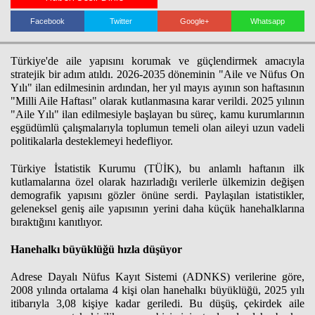
Facebook
Twitter
Google+
Whatsapp
Haberin Doğru Adresi.
Türkiye'de aile yapısını korumak ve güçlendirmek amacıyla
stratejik bir adım atıldı. 2026-2035 döneminin "Aile ve Nüfus On
Yılı" ilan edilmesinin ardından, her yıl mayıs ayının son haftasının
"Milli Aile Haftası" olarak kutlanmasına karar verildi. 2025 yılının
"Aile Yılı" ilan edilmesiyle başlayan bu süreç, kamu kurumlarının
eşgüdümlü çalışmalarıyla toplumun temeli olan aileyi uzun vadeli
politikalarla desteklemeyi hedefliyor.
Türkiye İstatistik Kurumu (TÜİK), bu anlamlı haftanın ilk
kutlamalarına özel olarak hazırladığı verilerle ülkemizin değişen
demografik yapısını gözler önüne serdi. Paylaşılan istatistikler,
geleneksel geniş aile yapısının yerini daha küçük hanehalklarına
bıraktığını kanıtlıyor.
Hanehalkı büyüklüğü hızla düşüyor
Adrese Dayalı Nüfus Kayıt Sistemi (ADNKS) verilerine göre,
2008 yılında ortalama 4 kişi olan hanehalkı büyüklüğü, 2025 yılı
itibarıyla 3,08 kişiye kadar geriledi. Bu düşüş, çekirdek aile