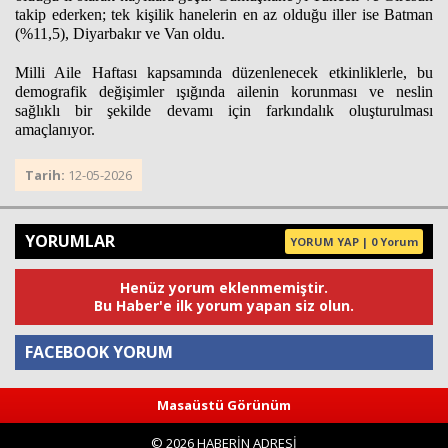
takip ederken; tek kişilik hanelerin en az olduğu iller ise Batman
(%11,5), Diyarbakır ve Van oldu.
Milli Aile Haftası kapsamında düzenlenecek etkinliklerle, bu
demografik değişimler ışığında ailenin korunması ve neslin
sağlıklı bir şekilde devamı için farkındalık oluşturulması
amaçlanıyor.
Tarih:
12-05-2026
YORUMLAR
YORUM YAP | 0 Yorum
Henüz yorum eklenmemiştir.
Bu Haber'e ilk yorum yapan siz olun.
FACEBOOK YORUM
Masaüstü Görünüm
Yorum
© 2026 HABERİN ADRESİ