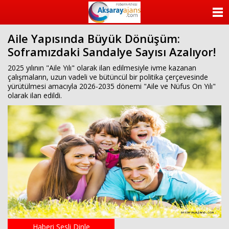
beylikdüzü
escort
ANASAYFA
beylikdüzü
escort
Aile Yapısında Büyük Dönüşüm:
KATEGORİLER
beylikdüzü
Soframızdaki Sandalye Sayısı Azalıyor!
escort
bayan
YAZARLAR
2025 yılının "Aile Yılı" olarak ilan edilmesiyle ivme kazanan
beylikdüzü
çalışmaların, uzun vadeli ve bütüncül bir politika çerçevesinde
escort
yürütülmesi amacıyla 2026-2035 dönemi "Aile ve Nüfus On Yılı"
bayan
ANKETLER
olarak ilan edildi.
escort
beylikdüzü
FOTO GALERİ
beylikdüzü
escort
VİDEO GALERİ
KÜNYE
İLETİŞİM
Haberi Sesli Dinle