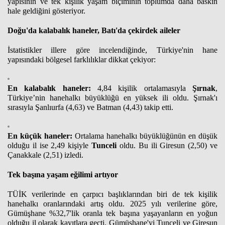
yapısının ve tek kişilik yaşam biçiminin toplumda daha baskın
hale geldiğini gösteriyor.
Doğu'da kalabalık haneler, Batı'da çekirdek aileler
İstatistikler illere göre incelendiğinde, Türkiye'nin hane
yapısındaki bölgesel farklılıklar dikkat çekiyor:
En kalabalık haneler:
4,84 kişilik ortalamasıyla
Şırnak
,
Türkiye’nin hanehalkı büyüklüğü en yüksek ili oldu. Şırnak'ı
sırasıyla Şanlıurfa (4,63) ve Batman (4,43) takip etti.
En küçük haneler:
Ortalama hanehalkı büyüklüğünün en düşük
olduğu il ise 2,49 kişiyle
Tunceli
oldu. Bu ili Giresun (2,50) ve
Çanakkale (2,51) izledi.
Tek başına yaşam eğilimi artıyor
TÜİK verilerinde en çarpıcı başlıklarından biri de tek kişilik
hanehalkı oranlarındaki artış oldu. 2025 yılı verilerine göre,
Gümüşhane %32,7'lik oranla tek başına yaşayanların en yoğun
olduğu il olarak kayıtlara geçti. Gümüşhane'yi Tunceli ve Giresun