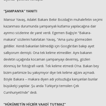
“ŞAMPANYA” YANITI
Mansur Yavaş, Adalet Bakanı Bekir Bozdağ’ın muhalefetin seçimi
kazanması durumunda şampanyalı kutlama yapılacağına dair
ayrımcı sözlerine de yanıt verdi. Egemen Bağış’ın “Bakara-
makara” sözlerini hatırlatan Yavaş, “Ama şunu görmezden
geldiler. Kendi bakanları bilmediği için Google’dan bakıp ayet
sallıyorum demişti. Ona tek kelime etmediler. Aynı bakanın
devletin uçağında kocaman şampanyayı devirmiş, gözleri
dönmüş bir fotoğrafı vardı. Tek kelime etmedi O’na. Bakan bey
bizim partimize bu yakışmıyor diye tek kelime ağzını açmadı.
Böyle Bakara – makara diyen adı yolsuzluğa karışanları bunlar
büyükelçi yaptılar. Şu anda Türkiye’yi temsilen Çek
Cumhuriyeti’nde” dedi.
“HÜKÜMETİN HİÇBİR VAADİ TUTMAZ”