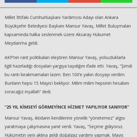
Millet İttifakı Cumhurbaşkanı Yardımcısı Adayı olan Ankara
Haberin Doğru Adresi.
Büyükşehir Belediyesi Başkanı Mansur Yavaş, Millet Buluşmaları
kapsamında halka seslenmek üzere Aksaray Hükumet
Meydanı’na geldi.
AKP’nin rant politikaları eleştiren Mansur Yavaş, yolsuzluklarla
ilgili hazırladığı dosyaları yargıya taşıdığını ifade etti. Yavaş, “Şimdi
bu rantı bırakmamaları lazım. Ben 100’e yakın dosyayı verdim.
Bunların hepsi 15 Mayıs’ı bekliyor. Milim milim hepsinin hesabını
soracağız inşallah” dedi.
“25 YIL KİMSEYİ GÖRMEYİNCE HİZMET YAPILIYOR SANIYOR”
Mansur Yavaş, iktidarın kendilerine yönelik “yönetemez” algısı
yaratmaya çalışmasına yanıt verdi. Yavaş, “Seçime gidiyoruz.
Hükümetin yeni aklına geldi doğalgaz yardımı yapmak. Mayıs