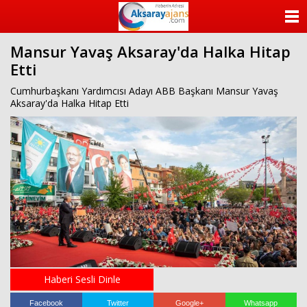
beylikdüzü
escort
ANASAYFA
beylikdüzü
escort
Mansur Yavaş Aksaray'da Halka Hitap
KATEGORİLER
beylikdüzü
Etti
escort
bayan
YAZARLAR
Cumhurbaşkanı Yardımcısı Adayı ABB Başkanı Mansur Yavaş
beylikdüzü
Aksaray'da Halka Hitap Etti
escort
bayan
ANKETLER
escort
beylikdüzü
FOTO GALERİ
beylikdüzü
escort
VİDEO GALERİ
KÜNYE
İLETİŞİM
Haberi Sesli Dinle
Facebook
Twitter
Google+
Whatsapp