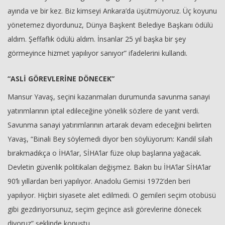
ayında ve bir kez. Biz kimseyi Ankara’da üşütmüyoruz. Üç koyunu
yönetemez diyordunuz, Dünya Başkent Belediye Başkanı ödülü
aldım. Şeffaflık ödülü aldım. İnsanlar 25 yıl başka bir şey
görmeyince hizmet yapılıyor sanıyor” ifadelerini kullandı.
“ASLİ GÖREVLERİNE DÖNECEK”
Mansur Yavaş, seçini kazanmaları durumunda savunma sanayi
yatırımlarının iptal edileceğine yönelik sözlere de yanıt verdi.
Savunma sanayi yatırımlarının artarak devam edeceğini belirten
Yavaş, “Binali Bey söylemedi diyor ben söylüyorum: Kandil silah
bırakmadıkça o İHA’lar, SİHA’lar füze olup başlarına yağacak.
Devletin güvenlik politikaları değişmez. Bakın bu İHA’lar SİHA’lar
90’lı yıllardan beri yapılıyor. Anadolu Gemisi 1972’den beri
yapılıyor. Hiçbiri siyasete alet edilmedi. O gemileri seçim otobüsü
gibi gezdiriyorsunuz, seçim geçince asli görevlerine dönecek
diyoruz” şeklinde konuştu.