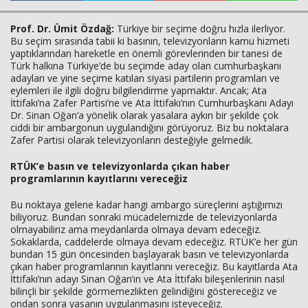
Prof. Dr. Ümit Özdağ:
Türkiye bir seçime doğru hızla ilerliyor.
Bu seçim sırasında tabii ki basının, televizyonların kamu hizmeti
yaptıklarından hareketle en önemli görevlerinden bir tanesi de
Haberin Doğru Adresi.
Türk halkına Türkiye’de bu seçimde aday olan cumhurbaşkanı
adayları ve yine seçime katılan siyasi partilerin programları ve
eylemleri ile ilgili doğru bilgilendirme yapmaktır. Ancak; Ata
İttifakı’na Zafer Partisi’ne ve Ata İttifakı’nın Cumhurbaşkanı Adayı
Dr. Sinan Oğan’a yönelik olarak yasalara aykırı bir şekilde çok
ciddi bir ambargonun uygulandığını görüyoruz. Biz bu noktalara
Zafer Partisi olarak televizyonların desteğiyle gelmedik.
RTÜK’e basın ve televizyonlarda çıkan haber
programlarının kayıtlarını vereceğiz
Bu noktaya gelene kadar hangi ambargo süreçlerini aştığımızı
biliyoruz. Bundan sonraki mücadelemizde de televizyonlarda
olmayabiliriz ama meydanlarda olmaya devam edeceğiz.
Sokaklarda, caddelerde olmaya devam edeceğiz. RTÜK’e her gün
bundan 15 gün öncesinden başlayarak basın ve televizyonlarda
çıkan haber programlarının kayıtlarını vereceğiz. Bu kayıtlarda Ata
İttifakı’nın adayı Sinan Oğan’ın ve Ata İttifakı bileşenlerinin nasıl
bilinçli bir şekilde görmemezlikten gelindiğini göstereceğiz ve
ondan sonra yasanın uygulanmasını isteyeceğiz.