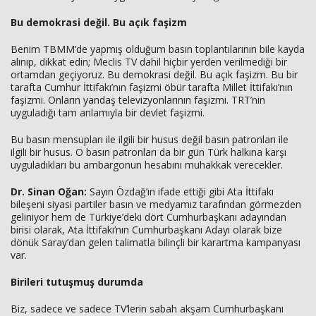
Bu demokrasi değil. Bu açık faşizm
Benim TBMM’de yapmış olduğum basın toplantılarının bile kayda
alınıp, dikkat edin; Meclis TV dahil hiçbir yerden verilmediği bir
ortamdan geçiyoruz. Bu demokrasi değil. Bu açık faşizm. Bu bir
tarafta Cumhur İttifakı’nın faşizmi öbür tarafta Millet İttifakı’nın
faşizmi. Onların yandaş televizyonlarının faşizmi. TRT’nin
uyguladığı tam anlamıyla bir devlet faşizmi.
Bu basın mensupları ile ilgili bir husus değil basın patronları ile
ilgili bir husus. O basın patronları da bir gün Türk halkına karşı
uyguladıkları bu ambargonun hesabını muhakkak verecekler.
Dr. Sinan Oğan:
Sayın Özdağ’ın ifade ettiği gibi Ata İttifakı
bileşeni siyasi partiler basın ve medyamız tarafından görmezden
geliniyor hem de Türkiye’deki dört Cumhurbaşkanı adayından
birisi olarak, Ata İttifakı’nın Cumhurbaşkanı Adayı olarak bize
dönük Saray’dan gelen talimatla bilinçli bir karartma kampanyası
var.
Birileri tutuşmuş durumda
Biz, sadece ve sadece TV’lerin sabah akşam Cumhurbaşkanı