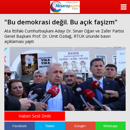
beylikdüzü
escort
ANASAYFA
beylikdüzü
escort
"Bu demokrasi değil. Bu açık faşizm"
KATEGORİLER
beylikdüzü
escort
Ata İttifakı Cumhurbaşkanı Adayı Dr. Sinan Oğan ve Zafer Partisi
bayan
Genel Başkanı Prof. Dr. Ümit Özdağ, RTÜK ününde basın
YAZARLAR
beylikdüzü
açıklaması yaptı
escort
bayan
ANKETLER
escort
beylikdüzü
FOTO GALERİ
beylikdüzü
escort
VİDEO GALERİ
KÜNYE
İLETİŞİM
Haberi Sesli Dinle
Facebook
Twitter
Google+
Whatsapp