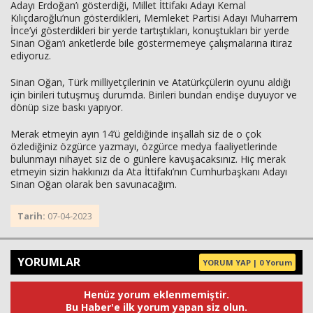
Adayı Erdoğan’ı gösterdiği, Millet İttifakı Adayı Kemal
Kılıçdaroğlu’nun gösterdikleri, Memleket Partisi Adayı Muharrem
İnce’yi gösterdikleri bir yerde tartıştıkları, konuştukları bir yerde
Sinan Oğan’ı anketlerde bile göstermemeye çalışmalarına itiraz
ediyoruz.
Sinan Oğan, Türk milliyetçilerinin ve Atatürkçülerin oyunu aldığı
için birileri tutuşmuş durumda. Birileri bundan endişe duyuyor ve
dönüp size baskı yapıyor.
Merak etmeyin ayın 14’ü geldiğinde inşallah siz de o çok
özlediğiniz özgürce yazmayı, özgürce medya faaliyetlerinde
bulunmayı nihayet siz de o günlere kavuşacaksınız. Hiç merak
etmeyin sizin hakkınızı da Ata İttifakı’nın Cumhurbaşkanı Adayı
Sinan Oğan olarak ben savunacağım.
Tarih:
07-04-2023
YORUMLAR
YORUM YAP | 0 Yorum
Henüz yorum eklenmemiştir.
Bu Haber'e ilk yorum yapan siz olun.